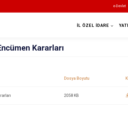
e-Devlet
İL ÖZEL İDARE
YAT
Encümen Kararları
arları
2058 KB